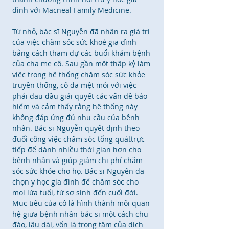
đình với Macneal Family Medicine.
Từ nhỏ, bác sĩ Nguyễn đã nhận ra giá trị
của việc chăm sóc sức khoẻ gia đình
bằng cách tham dự các buổi khám bệnh
của cha mẹ cô. Sau gần một thập kỷ làm
việc trong hệ thống chăm sóc sức khỏe
truyền thống, cô đã mệt mỏi với việc
phải đau đầu giải quyết các vấn đề bảo
hiểm và cảm thấy rằng hệ thống này
không đáp ứng đủ nhu cầu của bệnh
nhân. Bác sĩ Nguyễn quyết định theo
đuổi công việc chăm sóc tổng quáttrực
tiếp để dành nhiều thời gian hơn cho
bệnh nhân và giúp giảm chi phí chăm
sóc sức khỏe cho họ. Bác sĩ Nguyên đã
chọn y học gia đình để chăm sóc cho
mọi lứa tuổi, từ sơ sinh đến cuối đời.
Mục tiêu của cô là hình thành mối quan
hệ giữa bệnh nhân-bác sĩ một cách chu
đáo, lâu dài, vốn là trọng tâm của dịch