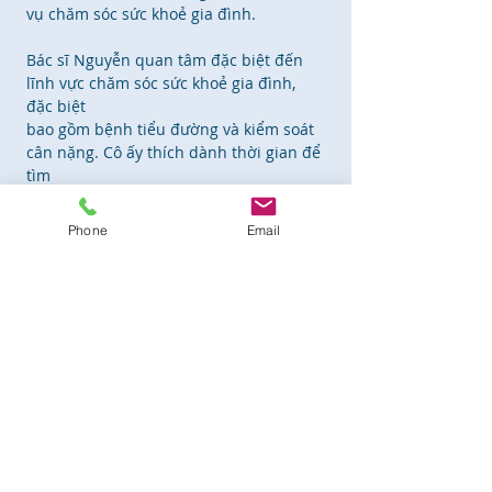
vụ chăm sóc sức khoẻ gia đình.
Bác sĩ Nguyễn quan tâm đặc biệt đến
lĩnh vực chăm sóc sức khoẻ gia đình,
đặc biệt
bao gồm bệnh tiểu đường và kiểm soát
cân nặng. Cô ấy thích dành thời gian để
tìm
hiểu về độc đáo của từng bệnh nhân.
Sử dụng khuôn khổ đó, bác sĩ Nguyễn
Phone
Email
có thể
hợp tác với bệnh nhân để tạo ra một kế
hoạch sức khoẻ cá nhân, giúp cho bệnh
nhân
có những kiến ​​thức để ngăn ngừa bệnh
tật và kiến ​​thức về tình trạng sức khoẻ
của
chính mình.
Là người Mỹ gốc Việt thế hệ thứ nhất,
bác sĩ Nguyễn có thể nói, đọc và viết